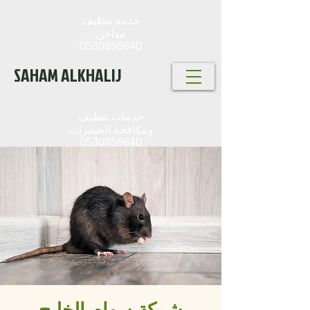
خدمة تنظيف
مداخن
0530856640
SAHAM ALKHALIJ
خدمات تنظيف
ومكافحة الحشرات
0530856640