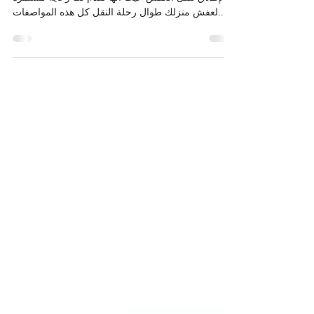
شركه نقل العفش بالخبر توفر لك أفضل عمالة على
الإطلاق لنقل العفش حيث انها تقدم لك رعاية مستمرة
لعفش منزلك طوال رحلة النقل كل هذه المواصفات...