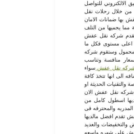
كافة العاملين لدينا على احدث الاساليب والطرق الحديثة سواء من خلال التطبيق الالكتروني للتواصل 
مع العملاء او التقنيات الحديثة التي توفر رحلات نقل متميزة وكاملة كل ذلك من خلال رحلات نقل 
بافضل الاسعار التي قد تجدها في السوق كل رحلات النقل لدى شركه نقل عفش بها ضمانات الامان 
والسلامة التي يتطلبها العميل بكل معايير السلامة والامان للتحف والقطع الثمينة مما يحميها من التلف 
او الضياع كل ذلك من خلال تطبيق متطور وذكي على هاتفك المحمول كما تقدم شركه نقل عفش 
خدمات نقل متخصصة تناسب كافة احتياجاتك كما توفر لك عمالة مدربة على اعلى مستوى فكل ما 
عليك فعله هو طلب رحلة نقل جديدة من خلال تطبيق الشركه على الهاتف المحمول وستقوم شركه 
نقل عفش بتوصيلك باقرب سائق نقل في المنطقة هذه الخدمات واكثر بأسعار منافسة وتناسب 
ركه نقل عفش 
سواء 
للافراد او للشركات، لان شركة نقل عفش هي رقم واحد في هذا المجال بالاضافه الى انها تتخذ كافة 
اجراءات الامان والسلامة الخاصة برحلات النقل سواء من خلال الادوات المتخصصة والتقنيات الحديثة او 
من خلال التأمينات اللازمة لضمان سلامة الشحنات لذالك لاتتردد وتواصل مع شركه نقل عفش الان 
حيث تصنف شركه نقل عفش بكونها واحده من اكبر الشركات لانه يتوفر لديها اسطول كامل من 
السيارات المجهزه على اعلى مستوى والمغلقه من الداخل بالاضافه الى العماله المدربه والمحترفه فى 
عمليه نقل العفش من مكان لآخر دون ان يحدث كسر او خدش فشركه نقل عفش تقدم افضل مالديها 
لكى تنال رضا جميع العملاء الكرام كما تقدم شركه نقل عفش الكثير من العروض والتخفيضات والعديد 
من الخدمات بأقل وارخص الاسعار وبفضل هذه الخدمات حازت شركه نقل عفش على شهره واسعه 