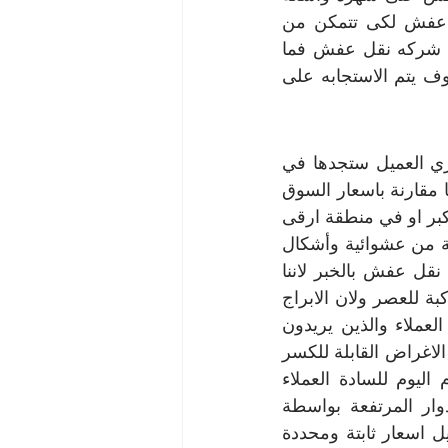
من جميع من تعامل معها لذالك يمكنك الاستعانه عزيزنا العميل بشركه نقل عفش لكى تتمكن من 
الحصول على كافه الخدمات المتعلقه بعمليه نقل العفش والمقدمه من افضل شركه نقل عفش فما 
عليك سوى التواصل بنا على ارقامنا المتاحه امامك على الموقع الخاص بنا وسوف يتم الاستجابه على 
ارخص خدمات رفع العفش في المملكه كل خدمات النقل التي تتطلع لها عزيزي العميل ستجدها في 
شركه نقل عفش بالخبر هذا بالمصاحبة مع الاسعار المنافسة التي ستحصل عليها مقارنة باسعار السوق 
لذلك فان اول ما سخطر في بالك عزيزي العميل عندما تنوي التعزيل الى منزل اكبر او في منطقة ارقى 
هو هموم عملية النقل وما قد يحدث عند بداية التعامل مع شركات النقل التقليدية من عشوائية وأشكال 
غير من منظمة من أساليب النقل كل هذا سوف يتغير فور التعامل مع شركة نقل عفش بالخبر لاننا 
نعتمد تقنيات حديثة وعصرية وتقوم على اسس تضمن لك الجودة والكفاءة ومواكبة للعصر ولان الابراج 
الحديثة قد يمتد ارتفاع الابراج فيها عن اكثر من 20 طابق يسكن فيها السادة العملاء والذين يريدون 
بالطبع التعامل مع شركات نقل محترفة تضمن توصيل قطع العفش الثمينة وكل الاغراض القابلة للكسر 
بدون التعرض لاي اذى.ليس امامك سوى شركة نقل عفش بالخبر فهى تقدم اليوم للسادة العملاء 
تعاملات احترافية ومتطورة تقنيًا تطمن الوصول لكل اغراض العميل الى الادوار المرتفعة بواسطة 
تقنيات الاوناش الكهربائية المتطورة لدى الشركه كما انها تقدم لك عزيزي العميل اسعار ثابتة ومحددة 