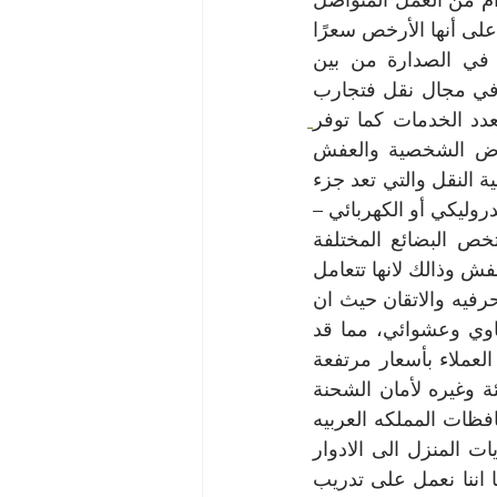
فشركة نقل عفش في صدارة شركات النقل وهذا ليس من فراغ وانما نتاج أعوام من العمل المتواصل 
على راحة العميل فالخدمات التي تقدمها شركه نقل عفش تتميز بالحرفية علاوة على أنها الأرخص سعرًا 
كل ذلك بالإضافة الى تعدد الخدمات التي تقدمها شركه نقل عفش تجعلها في الصدارة من بين 
الشركات المنافسه كما ان شركه نقل عفش تمتلك خبرة تزيد عن 10 سنوات في مجال نقل فتجارب 
د الخدمات كما توفر
 خدمات نقل تدعم الأفراد والشركات بداية من نقل الأغراض الشخصية والعفش 
والبضائع والمعدات والمواد الخام وغيره هذا بالإضافة الى الخدمات التكميلية لعملية النقل والتي تعد جزء 
هام لا يتجزأ من عملية نقل ناجحة وفعالة مثل التعبئة والتغليف – ونش الرفع الهيدروليكي أو الكهربائي – 
خدمات الفك والتركيب – خدمات التحميل والتنزيل – وكذلك خدمات تأمينية تخص البضائع المختلفة 
وتضمن سلامتها شركه سهام الخليج من اكثر الشركات الرائده فى مجال نقل العفش وذالك لانها تتعامل 
مع كافه المنقولات بحرص شديد وتقوم بعمليه النقل على اعلى مستزوى من الحرفيه والاتقان حيث ان 
كل شركات كل شركات النقل تتعامل مع أي شحنة تتطلب النقل بشكل متساوي وعشوائي، مما قد 
يعرض محتويات الشحنة للتلف والضياع كما ان شركات النقل المختلفة تستغل العملاء بأسعار مرتفعة 
للغاية كل ذلك بدون أي ضمانات لأمان وسلامة الشحنة او اتخاذ اختياطات التعبئة وغيره لأمان الشحنة 
فكل ذلك انتهى مع شركه نقل عفش لاننا نتعامل بشكل محترف ويسع كل محافظات المملكه العربيه 
السعوديه بأكملها بالاضافه الى ان شركه نقل عفش تستطيع توصيل كل محتويات المنزل الى الادوار 
المرتفعة بدون تكلفة زائدة كل ذلك مع ضمان سلامة وضمان الشحنة كاملة كما اننا نعمل على تدريب 