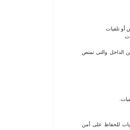
أو تلفيات
ت 
التعهد باستخدام المعدات التى تضمن سلامة العفش مثل السيارات المبطنة من الداخل والتى تمتص 
يات.
نقوم في شركه نقل عفش بالخبر بإرسال العمالة المدربة على أعلى المستويات للحفاظ على أمن 