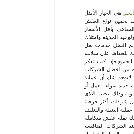
لخبر 
هى الخيار الأمثل 
لك لأنها تقوم بتوفير افضل خدمات النقل والفك والتركيب والتغليف والتنظيف لجميع انواع العفش 
المنزلى وعفش المكاتب والشركات والعفش الفندقى وعفش المطاعم والمقاهى بأقل الأسعار 
وبالعروض الأكثر تنافسيه كما اننا نقوم بإستخدام احدث التقنيات والوسائل التكنولوجيه الحديثه وامتلاك 
اكبر طاقم من العمال والفنيين المدربين على اعلى مستوى من الكفاءه لتقديم افضل خدمات نقل 
العفش فى المملكه فشركه نقل عفش بالخبر عميلنا العزيز هى الخيار الأمثل لك للحفاظ على سلامه 
نقل العفش بالخبر الخاص بك بشكل  آمن وسريع وبأسعار رخيصه فى متناول الجميع فإذا كنت تفكر 
فى الإنتقال الأن من مكان الى اخر فلا تفكر كثيراً وبادر بالإتصال الأن بواحده من افضل الشركات 
صاحبه الخبره والتميز فى مجال نقل العفش على مدار عشرات السنين حيث لايوجد شك أن عملية 
النقل هي الأهم على الطلاق في أي عملية تعزيل لمنزل جديد أو تأسيس لمكتب جديد سواء للعمل أو 
المصانع فكل ما يحتاجه العميل هو العناية بمقتنياته والتعامل معها بالحرفية المطلوبة وذلك لتجنب الأذى 
أو التلف الذي قد يلحق بالمنتجات لذلك عليك البحث عن عملية النقل من خلال شركات أكثر حرفية 
وتخصص داخل المملكه ولاكن قبل البدء في التعامل مع أي شركة عليك ترتيب عملية التعبئة والتغليف 
والتي قد تحمي الأغراض من التلف أو الضياع شركه نقل عفش بالخبر تضمن لك نقلة عفش متكاملة 
وآمنة وبسعر محدد دون فصال ومنافس وأفضل من أي سعر في السوق عند الشركات المنافسة 