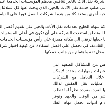
شركة نقل اثاث بالخبر تتنافس معظم المؤسسات الخدمية علي 
لي طلب خدمة نقل الاثاث بالخبر، الذي يبحث عنها كل عملائنا ب
حية أخري يستعد كلا من هذه الشركات  للعمل فورا علي القيام 
 سهام الخليج لخدمات نقل الأثاث بالخبر علي تقديم أفضل ا
ا المنطلق استعدت الشركة علي أن تكون في أعلي المستويات
ا جعلها ترتقي الي مكانه مميزة علي رأس مؤسسات الخدمات الم
القادمة، كي تحصل علي افضل استفادة عن كيفية اختيار شر
محل ثقة واهتمام من جانب عملائها .
مشكله نقل العفش من المشاكل الصعبه التى 
تحتاج الى توافر لخبرات ومهارات محدده لايمكن 
توفرها الا من خلال التعامل مع الشركات 
المتخصصه فى عمليات نقل العفش لذالك 
لايمكن ان يقوم بها الفرد بمفرده نظراً لما تطلب 
اليه من بذل الكثير من الوقت والجهد وتوفر 
المهارات واستخدام ادوات تجعل مهام الفك 