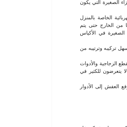
العفش وتقوم تلك العمالة فك العفش من خلال النجارين المتخصصين إلى الأجزاء الصغيرة التي يكون 
يتم من خلال شركه نقل عفش بالخبر فصل الكهرباء عن جميع الأجهزة الكهربائية الخاصة بالمنزل 
بالإضافة إلى تغليف تلك الأجهزة بمواد التغليف التي تقوم الشركة باستيرادها من الخارج حتى يتم 
الحفاظ على العفش ضد أي عوامل خارجية، ثم يتم تعبئة جميع المتعلقات الصغيرة في الأكياس 
يتم تنظيف العفش بشكل جيد حتى يتم نقله إلى المكان الجديد بشكل نظيف ويسهل تركيبه وترتيبه من 
يتم تحميل العفش الضخم بشكل مرتب بجوار بعضه البعض في السيارة بينما القطع الزجاجية والأدوات 
المنزلية الصغيرة فيتم وضعها في مكان آخر مخصص لهم وبشكل آمن حتى لا يتعرضون للكثير في 
بعد الوصول بأمان إلى المنزل الجديد يتم استخدام الأوناش المتخصصة في رفع العفش إلى الأدوار 