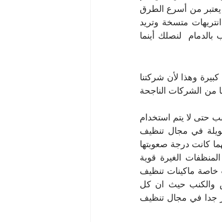
فعلها بواسطة ماكينات التنظيف بالبخار كما ان التنظيف بالبخار سريع للغاية فإنه يعتبر من أسرع الطرق 
التي تستخدم في تنظيف المجالس والكنب فإذا كان لديك كنب أو مجالس أو انتريهات متسخة وتريد 
إعادتها جديدة كما كانت فما عليك سوى الاتصال على أرقام شركة تنظيف كنب بالدمام  لنصلك أينما 
شركة تنظيف كنب بالدمام أصبحت من الشركات التي يتعامل معها قاعدة عملاء كبيرة وهذا لأن شركتنا 
تعتمد على كل المقومات التي تجعل الكنب دائما جديد لدى العملاء وتجعل شركتنا من الشركات الناجحة 
يتم الإعتماد على الطرق المثالية التي تتناسب مع أنواع القماش الموجود على الكنب حتى لا يتم استخدام 
طريقة خاطئة تعمل على تقطع وتلف الأقمشة بالاضافه الى اننا لدينا خبرة طويلة في مجال تنظيف 
الكنب والمجالس بكل أنواعها ولهذا فإننا نستطيع التعامل مع أي بقع و أوساخ مهما كانت درجة صعوبتها 
ونعتمد دائما على المنظف الذي يزيل ويزيب البقع في دقائق ولا نعتمد على المنظفات الغيرة قوية 
والغير فعالة في تنظيف الكنب و نستخدم دائما أجهزة لتنظيف المجالس والكنب خاصة ماكينات تنظيف 
الكنب بالبخار فهي من أفضل الأشياء التي يمكن أن يتم تنظيف بها المجالس والكنب حيث ان كل 
العاملين لدى شركة تنظيف كنب بالدمام هم متميزين كثيراً ولديهما تخصص كبير جدا في مجال تنظيف 