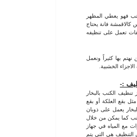
ويعتبر هذا الكنب الجلد لا يتم الإستغناء عنه بداخل الشركات والعيادات والمكاتب فهو يعطي المظهر 
الرائع لهذه الأماكن ولكن تنظيفه في الغالب يكون صعب إلى حد ما لأن الجلد ليس كالاقمشة فانة يحتاج 
إلى منظفات خاصة ونحن نعمل على تنظيف الكنب الجلد بواسطة أفضل منظفات تعمل على تنظيفه 
وهو الكنب الذي يكون عليه بعض الأجزاء الخشبية التي تحتاج إلى تنظيف فنحن نهتم بها كثيراً ونعمل 
لاجزاء الخشبية.
يف :-
التخلص من البقع الجافة فهي تكون بقع قديمة يصعب كثيراً إزالتها ولكن جهاز تنظيف الكنب بالبخار 
يعمل على إزالتها في وقت قياسي وفي عدة ثواني فقط والبقع الصعبة كثيراً مثل بقع العلكة أو بقع 
عديدة أخرى تكون ملتصقة بالكنب فإن الحرارة الساخنة التي يعمل بها جهاز البخار يعمل على ذوبان 
هذه البقعة بشكل كبير مما يؤدي إلى إزالتها تماماً وعدم ترك لها أي أثر على الكنب كما يمكن من خلال 
أجهزة تنظيف الكنب بالبخار أن يتم تعطير الكنب أيضاً عن طريق وضع المعطرات مع المياه في جهاز 
التنظيف البخار يعمل على التعقيم بشكل شديد وبشكل صحيح فإن أفضل طرق التنظيف هي التي يتم 