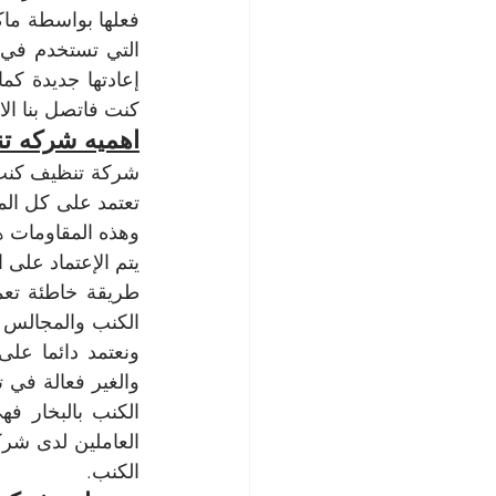
كنت فاتصل بنا الا
اهميه شركه تن
وهذه المقاومات ه
الكنب.