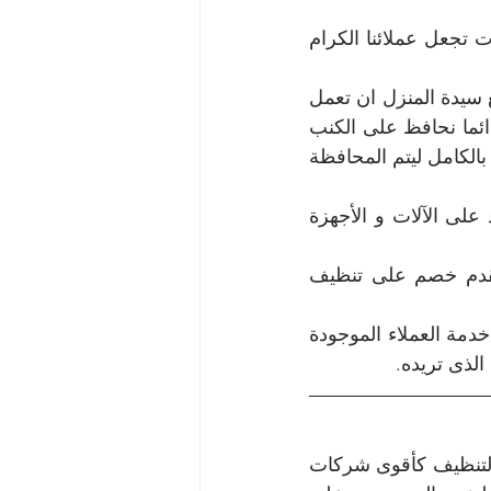
شركة تنظيف الكنب من أكثر الشركات التي تمتلك مميزات كثيرة فهذه المميزات تجعل عملائنا الكرام 
نستطيع إزالة اي نوع من أنواع الأوساخ والبقع الشديدة والصعبة والتي لا تستطيع سيدة المنزل ان تعمل 
على إزالتها والمحافظة على الكنب هو هدف شركتنا وليس التنظيف فقط فإننا دائما نحافظ على الكنب 
الجلد الذي يمكن أن يتشقق عند تنظيفه أو الكنب الأبيض والأنواع العديدة الأخرى بالكامل ليتم المحافظة 
سرعة فائقة في عملية التنظيف لأننا دائما نعتمد على العمال المدربون و نعتمد على الآلات و الأجهزة 
أرخص أسعار يمكنك أن تحصل عليها من خلال شركة تنظيف مجالس فإننا نقدم خصم على تنظيف 
التواصل مع شركتنا هى عملية سهلة ويسيرة من خلال أرقام الهاتف ومن خلال خدمة العملاء الموجودة 
الذى تريده.
 لخدمات التنظيف كأقوى شركات 