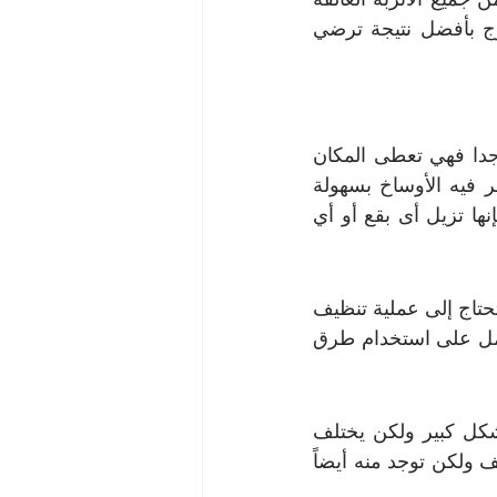
ثم نقوم بعملية تنظيف الكنب وتطهيرها وتعقيمها وتعطيرها فيما بعد حتى نخرج بأفضل نتيجة ترضي 
ويعتبر الكنب الأبيض من أنواع الكنب الأنيقة والتي أصبحت موضة بشكل كبير جدا فهي تعطى المكان 
طابع الفخامه وتضفى عليه لمسات الاناقه في المنزل ولكن اللون الأبيض تظهر فيه الأوساخ بسهولة 
ولكن شركة تنظيف كنب لديها منظفات عندما يتم وضعها على الكنب الأبيض فإنها تزيل أى بقع أو أي 
هو أيضاً من أنواع الكنب التي تنتشر بشكل كبير لان مظهره رائع ولكن الشمواه تحتاج إلى عملية تنظيف 
مخصصة لها ولا يجب أن يتم استخدام طريقة غير صحيحة في تنظيفها ولكننا نعمل على استخدام طرق 
هذا الكنب هو الذي يكون في الغالب موجود في معظم المنازل فهو منتشر بشكل كبير ولكن يختلف 
القماش الموجود على هذا الكنب فتوجد منه أنواع سميكة و تتحمل أعمال التنظيف ولكن توجد منه أيضاً 