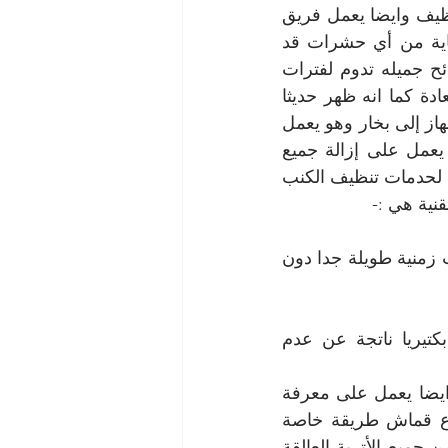
وبالمنظفات الخاصة ينوع القماش الخاص بالكنب ليظهر لون الكنب فيما بعد التنظيف وايضا يعمل فريق 
الشركة على تطهير الكنب وتعقيمه من أي مكروبات أو جراثيم به وايضا للوقاية من أي حشرات قد 
ترغب في التغلغل في زوايا الكنب  ثم إضافة المعطرات التي تحتوي على روائح جميله تدوم لفترات 
كبيرة ذات انتعاش تعطي لأصحاب المنزل الراحة والسكينة التي تشعرهم بالسعادة كما انه ظهر حديثا 
تقنية التنظيف بواسطة البخار وحيث يعمل على تحويل المياه الموجودة داخل الجهاز إلى بخار وهو يعمل 
على تنظيف المفروشات والأقمشة المختلفة بشكل سريع وبجودة عالية حيث يعمل على إزالة جميع 
الأوساخ مهما كانت عميقة حيث يتم إضافة المنظفات المختلفة التي تقوم شركتنا لحدمات تنظيف الكنب 
نية هي :-
تعمل بدون أي مواد كيميائية لذلك تعمل على الحفاظ على جودة الأقمشة لفترات زمنية طويلة جدا دون 
يعمل البخار الناتج عنها على تطهير الكنب ومفروشاته من أي مكروبات أو بكتيريا ناتجة عن عدم 
كما يقوم فريق عملنا بمعاينة الكنب ليعرف إذا كان به أي اضرار يتم تصليحها وايضا يعمل على معرفة 
أي نوع هو قماش الكنبة ليتم تنظيفه بطريقته الخاص فكما يعرف أن لكل نوع قماش طريقة خاصة 
لتنظيفه ثم نقوم بتنظيف الكنب بالمكنسة الكهربائية حتى نتأكد أنه تم التخلص من جميع الأتربة العالقة 