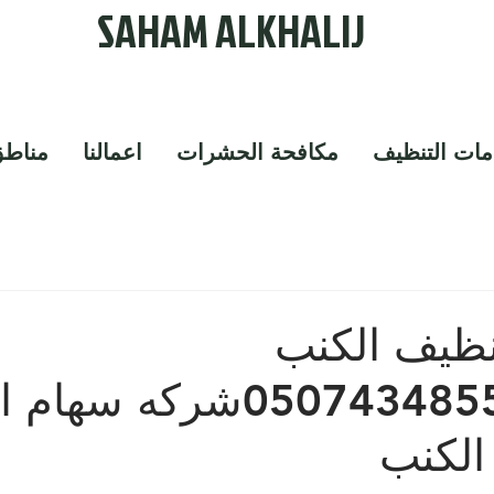
SAHAM ALKHALIJ
ات التنظيف
مكافحة الحشرات
اعمالنا
مناطق
ظيف الكنب
بالدمام0507434855شركه سه
الكنب