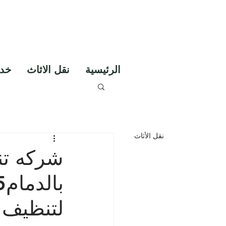
مات تنظيف ومكافحة
الحشرات
0530856640
الرئيسية
نقل الاثاث
خدم
نقل الأثاث
شركه تن
لتنظيف 