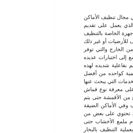
 تقدم العديد من الخدمات التي يبحث عنها العملاء في مجال تنظيف الأماكن 
المختلفة بجميع أنواعها وتبحث دائماً على كل الجديد والمتطور والتكنولوجي الذي يعمل على تقديم 
أفضل الكفائه في الخدمات لدى الشركة وهذا من خلال الحصول على احدث الأجهزة الخاصة بالتنظيف 
مثل ألات التنظيف المختلفة للغسيل أو التنظيف بالبخار أو أعمال الجلي والتنظيف للأرضيات أو غير ذلك 
كما نعمل على البحث عن أجود مواد ومنتجات التنظيف العالمية والمستوردة من الخارج والتي توفر 
احسن فاعلية ونظافة وتطهير وتعقيم لجميع الأماكن المراد تنظيفها والتي تخضع إلى اختبارات عديده 
ومختلفة لضمان فاعليتها وقوتها في تنظيف الأوساخ وقتل الميكروبات والتعقيم بفاعلية شديده لهذه 
الأسباب وغيرها حازت شركه تنظيف الكنب بالدمام على شهادات الخبرة العالمية كواحده من أفضل 
شركات التنظيف في الشرق الأوسط والدول العربية كما تقدم الشركة أفضل الخدمات التي يبحث عنها 
العملاء في مجال التنظيف عموماً كما تعمل شركه تنظيف الكنب بالدمام أولا على معرفة نوع قماش 
الكنب حتى نقوم باختيار الطريقة الصحيحة للتنظيف والمنظف الخاص بهذا لنوع من الأقمشة حتى يتم 
عمل التنظيف بصورة فعالة وتعمل على إزالة جميع الأتربة الموجودة في الكنب وفي الأماكن الضيقة 
على وجه الخصوص بما تحتويه من بقايا أطعمة واتربة متراكمة وايضا قد تكون تحتوي على بعض من 
الحشرات بالاضافه الى تنظيف إطار الكنب المصنوع من الخشب جيدا نستخدم ملمع الأخشاب حتى 
يظهر بمظهر الرائع كما لو انه جديد  ثم تقوم شركه تنظيف الكنب بالدمام بعملية التنظيف بالبخار 