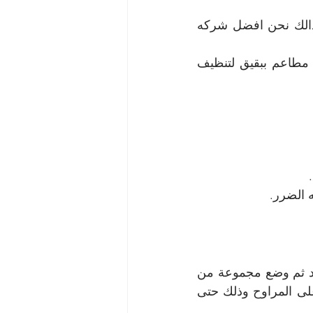
توفر الشركة للعميل مواد قوية التفاعل متخصصة في القضاء علي الدهون ولذالك نحن افضل شركه 
تعمل الشركة علي توفير ادوات ومعدات متخصصة في شركه تنظيف مداخن مطاعم ببقيق لتنظيف 
 الضرر.
في البداية يقوم فريق العمل بفك الشبكة المحيطة بالشفاط  لغسلها على انفراد ثم وضع مجموعة من 
المنظفات والمواد التي تساهم بشكل كبير في إذابة الدهون والشحوم العالقة على المراوح وذلك حتى 