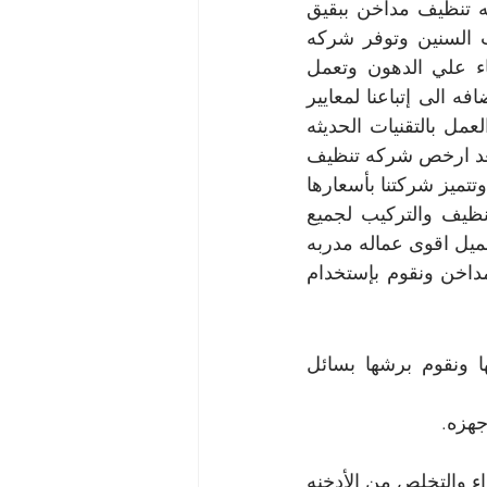
ساعة ونحن نقوم بالعمل علي أفضل مستوي من الأداء حيث انها افضل شركه تنظيف مداخن ببقيق 
توفر للعميل عمالة مدربة علي التقنيات الحديثة كما لديها خبره ترجع لعشرات السنين وتوفر شركه 
تنظيف مداخن مطاعم ببقيق للعميل مواد قوية التفاعل متخصصة في القضاء علي الدهون وتعمل 
الشركة علي توفير ادوات ومعدات متخصصة في تنظيف مداخن المطاعم بالاضافه الى إتباعنا لمعايير 
الصحه العالميه  وإحتلال شركه تنظيف مداخن مطاعم ببقيق مركز الصداره والعمل بالتقنيات الحديثه 
للمساعده فى الإنجاز فى العمل بالاضافه الى ان شركه تنظيف المداخن ببقيق تعد ارخص شركه تنظيف 
مداخن ببقيق وإقتناء شركه تنظيف مطاعم ببقيق لأجهزه مهمه لنظافه المداخن  وتتميز شركتنا بأسعارها 
المتناسبه مع الجميع مقارنه بالخدمات التى تقدمها الشركه والقيام بأعمال التنظيف والتركيب لجميع 
انواع المداخن وإقتناء الشركه للمنظفات المفيده لأداء عمليات النظافه وتوفير للعميل اقوى عماله مدربه 
على التقنيات الحديثه اضافه الى قدرتها الفائقه على التعامل مع جميع انواع المداخن ونقوم بإستخدام 
نحن نقوم بفك المدخنه ثم نقوم بتنظيفها من الشوائب والدهون المتعلقه بها ونقوم برشها بسائل 
جهزه.
نقوم بإعاده تركيب المدخنه وإعاده تشغيلها حتى نتأكد من قدرتها على شفط الهواء والتخلص من الأدخنه 