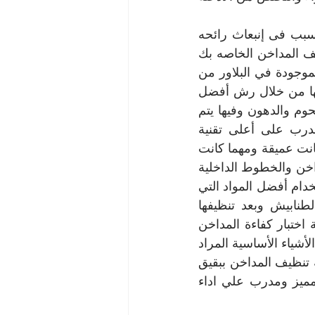
القيام بتعقيم جميع الأشياء التى تم تنظيفها لضمان القضاء على البكتيريا التى تتسبب فى إنبعاث رائحه 
كريهه حيث ان شركه تنظيف المداخن ببقيق تتبع العديد من الخطوات فى تنظيف المداخن الخاصه بك 
عميلنا الكرام حيث ان جميع هذه الخطوات مدروسه وتكمن في فك المروحة الموجودة في البلاور من 
داخل البلاور وعلينا أن نبدأ في أهم خطوة وهي تنظيف المدخنة حيث يتم تنظيفها من خلال رش أفضل 
مذيبات الدهون المتراكمة في المروحة والتي تؤدي الي تقليل عزم الشفط الشحوم والدهون وفيها يتم 
البدء بتنظيف الخطوط الأفقية والرأسية من خلال أفضل فريق متخصص ومدرب على أعلى تقنية 
ومدرب جيدا جدا على القيام بمهامه ومدرب على إمكانية تنظيف الدهون مهما كانت عميقة ومهما كانت 
صعبة وعند الوصول لهذه الخطوة نكون قد انتهينا من تنظيف البلاور الخاص بالمداخن والخطوط الداخلية 
المداخن هنا يتم البدء في تنظيف الطنابيش جيدا وهي في المطبخ وتنظيفها باستخدام أفضل المواد التي 
تفتت وتفكك الدهون بدون عدم الإضرار وننفرد باستخدام افضل ملمعات  الطنابيش وبعد تنظيفها 
وتلميعها جيدا تعود مثل الجديدة وهنا وقد وصلنا لنهاية التنظيف وبدأنا الآن عملية اختبار كفاءة المداخن 
المطاعم وهنا يتم دفع مصاريف تنظيف المداخن المطاعم حيث ان المداخن من الأشياء الأساسية المراد 
تنظيفها والتي يبحث عنها اصحاب المطاعم دائما حيث أن هذا من تخصص شركه تنظيف المداخن ببقيق 
حيث أنها شركة تنظيف مداخن مطاعم ببقيق قائمة علي اساس فريق عمل مميز ومدرب علي اداء 