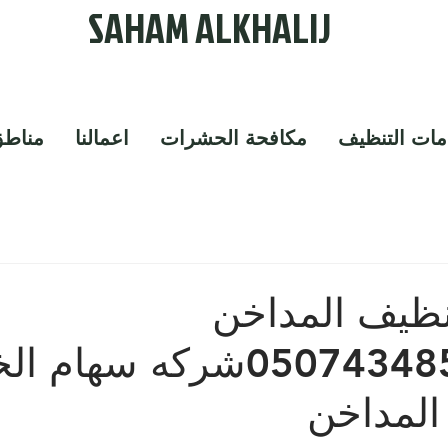
SAHAM ALKHALIJ
ات التنظيف
مكافحة الحشرات
اعمالنا
مناطق
ظيف المداخن
ببقيق0507434855شركه سهام 
المداخن