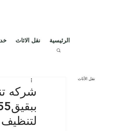
مات تنظيف ومكافحة
الحشرات
0530856640
الرئيسية
نقل الاثاث
خدم
نقل الأثاث
شركه تن
لتنظيف 