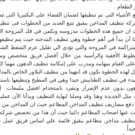
الطعام .
داً.