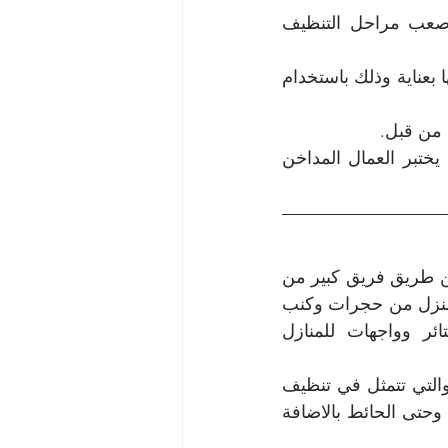
بعد الانتهاء من تنظيف المراوح، تبدأ عملية تنظيف الدكت والتي تعتبر من أصعب مراحل التنظيف 
يتم إنزال العمال داخل الدكت للتخلص من الدهون العالقة على الجدران وتنظيفها بعناية وذلك باستخدام 
 من قبل.
بعد التنظيف والتلميع يتم استخدام مواد معقمة لقتل الجراثيم والميكروبات ثم يختبر العمال المداخن 
 لعملاؤنا اجود خدمة عن طريق فريق كبير من 
العمال والفنيين جاهز ومدرب لكل الاعمال, يقوم بتنظيف كل ركن من أركان المنزل من حجرات وكنب 
ومطابخ وحمامات ومفروشات ارضية كالسجاد والموكيت ومفروشات وستائر وواجهات للمنازل 
خدمة تنظيف الشقق التى تخصصت فيها شركتنا تشمل خدمة التنظيف العميق والتي تتمثل في تنظيف 
كل متر في الشقة، بطريقة التنظيف الشامل لكل من الأثاث والزجاج والأرضية وحتى الحائط بالاضافة 