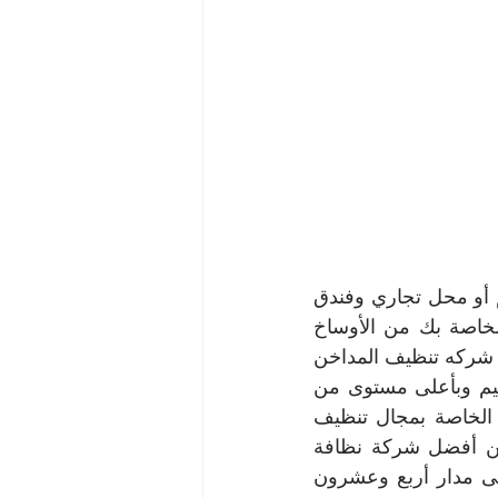
حرصًا مناعلى مطعمك وحرصًا منا علي عمر المدخنة لديك إذا كنت تملك مطعم أو محل تجاري وفندق 
 حتى تقوم بتنظيف المدخنة الخاصة بك من الأوساخ 
والدهون المتراكمة والزيوت والشحوم وتلميعه لتصبح مثل الجديدة تمامًا لذا يسر شركه تنظيف المداخن 
ببقيق ان تقدم لكم خدمة تنظيف المداخن على أعلى درجة من النظافة والتعقيم وبأعلى مستوى من 
الخبرة والكفاءة وبأقل الأسعار ونحن نقوم باستخدام أحدث الأجهزة والمعدات الخاصة بمجال تنظيف 
المداخن كما نقوم باستخدام أفضل الخامات وأكثرها أمانا، فإن كنت تبحث عن أفضل شركة نظافة 
للمداخن ببقيق فنحن في انتظار اتصالك بنا ونحن في الخدمة طوال اليوم وعلى مدار أربع وعشرون 