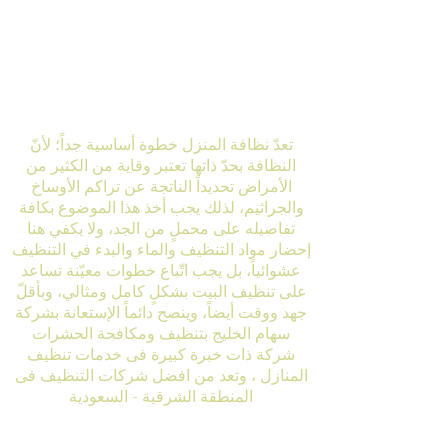
شركة سهام الخليج
للتنظيف ومكافحة
الحشرات
تعدّ نظافة المنزل خطوة أساسية جداً؛ لأنّ
النظافة بحدّ ذاتها تعتبر وقاية من الكثير من
الأمراض تحديداً الناتجة عن تراكم الأوساخ
والجراثيم، لذلك يجب أخذ هذا الموضوع بكافة
تفاصيله على محملٍ من الجد، ولا يكفي هنا
إحضار مواد التنظيف والماء والبدء في التنظيف
عشوائياً، بل يجب اتّباع خطوات معيّنة تساعد
على تنظيف البيت بشكلٍ كامل ومثالي، وبأقلّ
جهد ووقت أيضاً، وينصح دائماً الإستعانة بشركة
سهام الخليج بتنظيف ومكافحة الحشرات
شركة ذات خبرة كبيرة فى خدمات تنظيف
المنازل ، وتعد من افضل شركات التنظيف فى
المنطقة الشرقية - السعودية